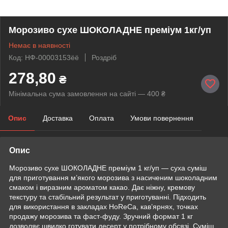
Морозиво сухе ШОКОЛАДНЕ преміум 1кг/уп
Немає в наявності
Код: НФ-00003153ёё
Роздріб
278,80
₴
Мінімальна сума замовлення на сайті — 400 ₴
Опис
Доставка
Оплата
Умови повернення
Опис
Морозиво сухе ШОКОЛАДНЕ преміум 1 кг/уп — суха суміш
для приготування м’якого морозива з насиченим шоколадним
смаком і виразним ароматом какао. Дає ніжну, кремову
текстуру та стабільний результат у приготуванні. Підходить
для використання в закладах HoReCa, кав’ярнях, точках
продажу морозива та фаст-фуду. Зручний формат 1 кг
дозволяє швидко готувати десерт у потрібному обсязі. Суміш