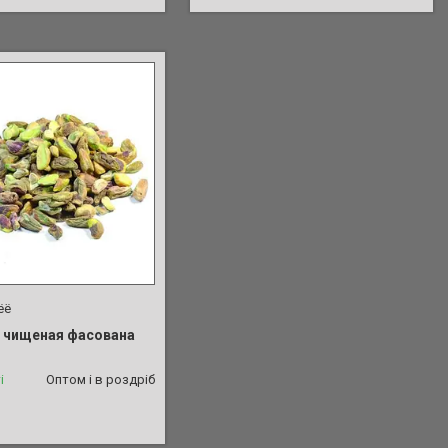
ёё
 чищеная фасована
і
Оптом і в роздріб