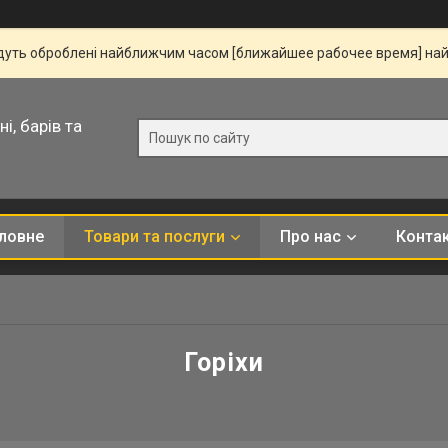
удуть оброблені найближчим часом [ближайшее рабочее время] на
і, барів та
ловне
Товари та послуги
Про нас
Конта
Горіхи