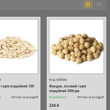
ё
6005ёё
горіх порційний 100
Фундук, лісовий горіх
порційний 200грм
і
Оптом і в роздріб
В наявності
Оптом і в роздріб
234 ₴