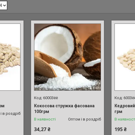
60003ёё
6003ё
грм
Кокосова стружка фасована
Кедровий 
100грм
грм
і в роздріб
В наявності
Оптом і в роздріб
В наявност
34,27 ₴
195 ₴