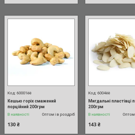
60001ёё
6004ёё
Кешью горіх смажений
Мигдальні пластівці п
порційний 200грм
200грм
В наявності
Оптом і в роздріб
В наявності
Оптом 
130 ₴
143 ₴