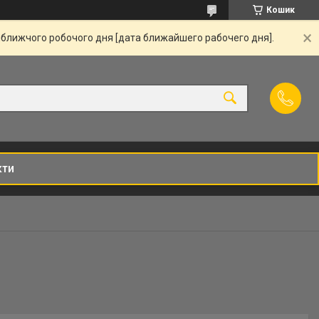
Кошик
йближчого робочого дня [дата ближайшего рабочего дня].
кти