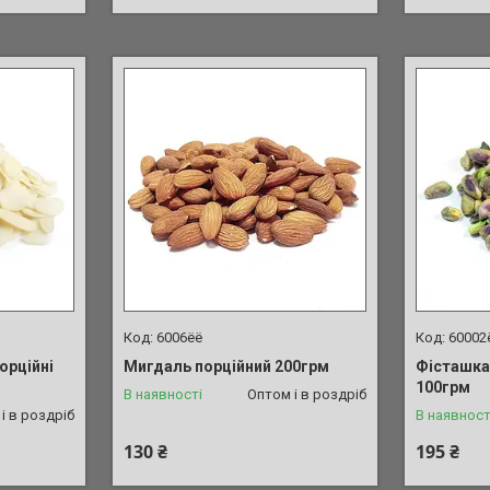
6006ёё
60002
орційні
Мигдаль порційний 200грм
Фісташка
100грм
В наявності
Оптом і в роздріб
і в роздріб
В наявност
130 ₴
195 ₴