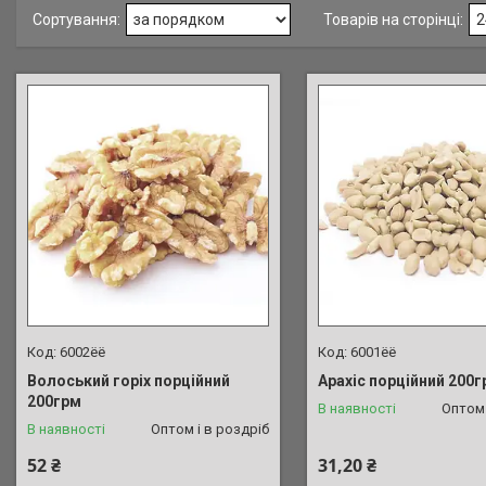
6002ёё
6001ёё
Волоський горіх порційний
Арахіс порційний 200
200грм
В наявності
Оптом 
В наявності
Оптом і в роздріб
52 ₴
31,20 ₴