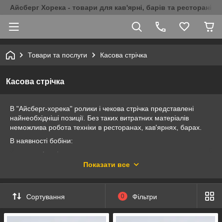
Айсберг Хорека - товари для кав'ярні, барів та ресторанів 
Товари та послуги
Касова стрічка
Касова стрічка
В "Айсберг-хорека" ролики і чекова стрічка представлені
найнеобхідніші позиції. Без таких витратних матеріалів
неможлива робота техніки в ресторанах, кав'ярнях, барах.
В наявності бобіни:
для факсів;
Показати все
принтерів;
систем електронної черги;
касових апаратів.
Сортування
0
Фільтри
Якісні ролики паперу для техніки різних типів, а також чекова
стрічка пропонуються на вигідних умовах - можлива