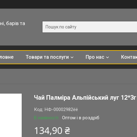
і, барів та
ловне
Товари та послуги
Про нас
Конта
Чай Палміра Альпійський луг 12*3г
Код:
НФ-00002982ёё
В наявності
Оптом і в роздріб
134,90 ₴