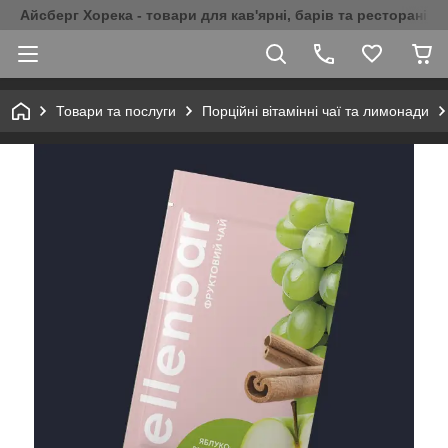
Айсберг Хорека - товари для кав'ярні, барів та ресторанів 
Товари та послуги
Порційні вітамінні чаї та лимонади