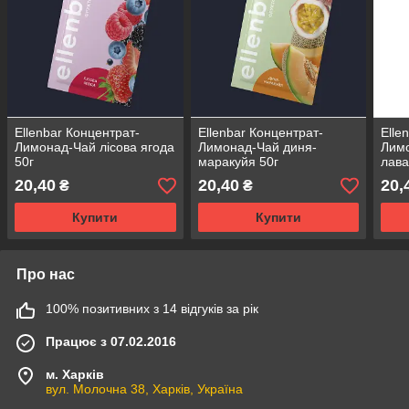
Ellenbar Концентрат-
Ellenbar Концентрат-
Elle
Лимонад-Чай лісова ягода
Лимонад-Чай диня-
Лимо
50г
маракуйя 50г
лава
20,40
20,40
20,
₴
₴
Купити
Купити
Про нас
100% позитивних з 14 відгуків за рік
Працює з 07.02.2016
м. Харків
вул. Молочна 38, Харків, Україна