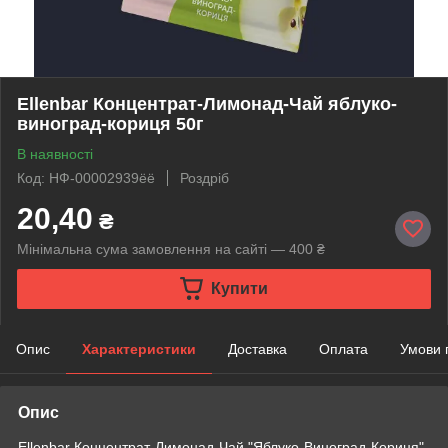
Ellenbar Концентрат-Лимонад-Чай яблуко-
виноград-кориця 50г
В наявності
Код: НФ-00002939ёё
Роздріб
20,40
₴
Мінімальна сума замовлення на сайті — 400 ₴
Купити
Опис
Характеристики
Доставка
Оплата
Умови 
Опис
Ellenbar Концентрат-Лимонад-Чай "Яблуко-Виноград-Кориця"