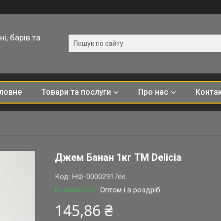
і, барів та
ловне
Товари та послуги
Про нас
Конта
Джем Банан 1кг TM Delicia
Код:
НФ-00002917ёё
В наявності
Оптом і в роздріб
145,86 ₴