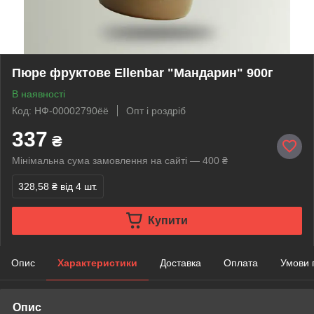
Пюре фруктове Ellenbar "Мандарин" 900г
В наявності
Код: НФ-00002790ёё
Опт і роздріб
337
₴
Мінімальна сума замовлення на сайті — 400 ₴
328,58 ₴
від 4 шт.
Купити
Опис
Характеристики
Доставка
Оплата
Умови 
Опис