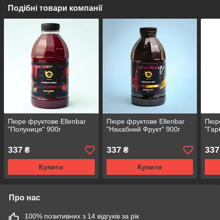
Подібні товари компанії
Пюре фруктове Ellenbar
Пюре фруктове Ellenbar
Пюре
"Полуниця" 900г
"Нахабний Фрукт" 900г
"Гар
337
337
337
₴
₴
Купити
Купити
Про нас
100% позитивних з 14 відгуків за рік