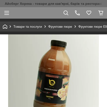
Айсберг Хорека - товари для кав'ярні, барів та ресторанів 
Товари та послуги
Фруктове пюре
Фруктове пюре El