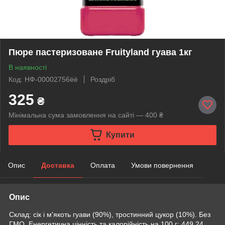
Пюре пастеризоване Fruityland гуава 1кг
В наявності
Код: НФ-00002756ёё
Роздріб
325
₴
Мінімальна сума замовлення на сайті — 400 ₴
Купити
Опис
Доставка
Оплата
Умови повернення
Опис
Склад: сік і м'якоть гуави (90%), тростинний цукор (10%). Без
ГМО. Енергетична цінність та калорійність на 100 г: 449,24