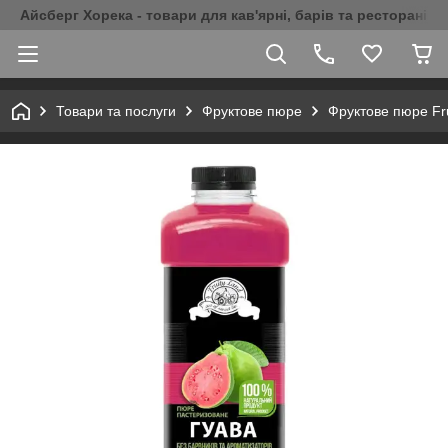
Айсберг Хорека - товари для кав'ярні, барів та ресторанів 
Товари та послуги
Фруктове пюре
Фруктове пюре Fru