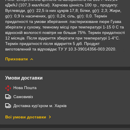
кДж/kJ (107,3 ккал/kcal). Харчова цінність 100 гр., продукту:
Вуглеводи, g(г): 22,5 із них цукрів 17,8; Білки, g(г): 2,3; Жири,
g(г): 0,9 їх насичених, g(г): 0,24; сіль, g(г): 0,0. Термін
придатності та умови зберігання: пастеризоване пюре Гуава
зберігати у сухому, темному місці при температурі 1-15 0 С та
відносній вологості повітря не більше 75%. Термін придатності
12 місяців. Після відкриття зберігати при температурі 1-4°С.
Термін придатності після відкриття 5 діб. Продукт
виготовлений та відповідає ТУ У 10.3-39014356-003:2020.
Приховати
Умови доставки
Нова Пошта
Самовивіз
Доставка кур'єром м. Харків
Всі умови доставки