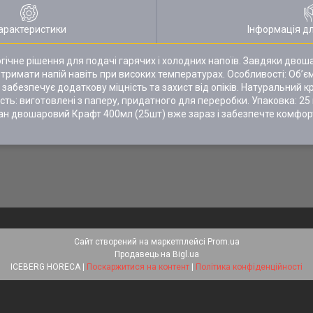
арактеристики
Інформація д
ічне рішення для подачі гарячих і холодних напоїв. Завдяки двоша
римати напій навіть при високих температурах. Особливості: Об’єм
забезпечує додаткову міцність та захист від опіків. Натуральний к
чність: виготовлені з паперу, придатного для переробки. Упаковка: 2
акан двошаровий Крафт 400мл (25шт) вже зараз і забезпечте комфо
Сайт створений на маркетплейсі
Prom.ua
Продавець на Bigl.ua
ICEBERG HORECA |
Поскаржитися на контент
|
Політика конфіденційності