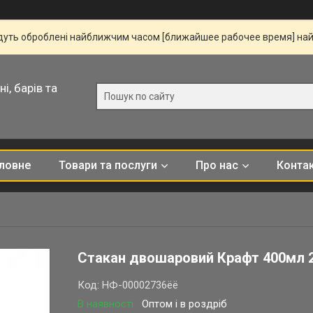
удуть оброблені найближчим часом [ближайшее рабочее время] на
і, барів та
ловне
Товари та послуги
Про нас
Конта
Стакан двошаровий Крафт 400мл 
Код:
НФ-00002736ёё
В наявності
Оптом і в роздріб