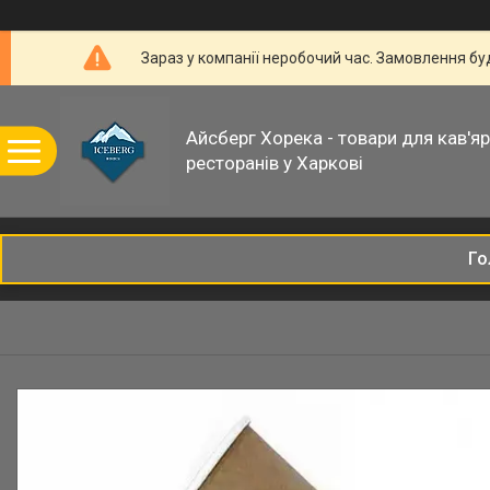
Зараз у компанії неробочий час. Замовлення б
Айсберг Хорека - товари для кав'ярн
ресторанів у Харкові
Го