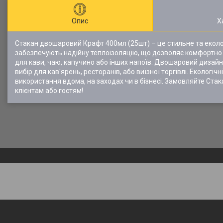
Опис
Х
Стакан двошаровий Крафт 400мл (25шт) – це стильне та еколог
забезпечують надійну теплоізоляцію, що дозволяє комфортно т
для кави, чаю, капучино або інших напоїв. Двошаровий дизайн 
вибір для кав'ярень, ресторанів, або виїзної торгівлі. Екологі
використання вдома, на заходах чи в бізнесі. Замовляйте Ст
клієнтам або гостям!