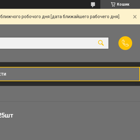
Кошик
йближчого робочого дня [дата ближайшего рабочего дня].
кти
25шт