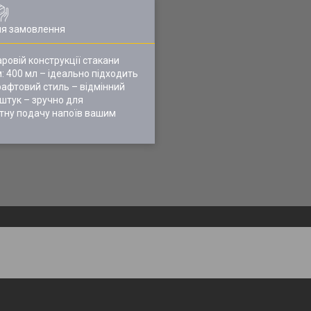
ля замовлення
ровій конструкції стакани
: 400 мл – ідеально підходить
рафтовий стиль – відмінний
5 штук – зручно для
ртну подачу напоїв вашим