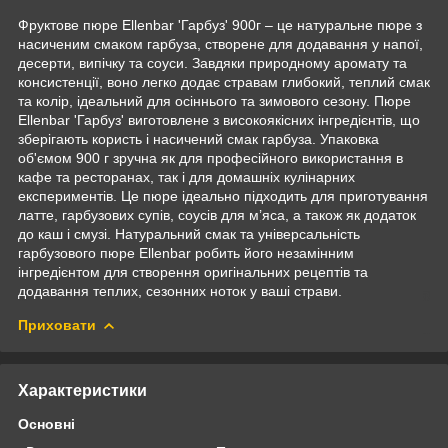
Фруктове пюре Ellenbar 'Гарбуз' 900г – це натуральне пюре з
насиченим смаком гарбуза, створене для додавання у напої,
десерти, випічку та соуси. Завдяки природному аромату та
консистенції, воно легко додає стравам глибокий, теплий смак
та колір, ідеальний для осіннього та зимового сезону. Пюре
Ellenbar 'Гарбуз' виготовлене з високоякісних інгредієнтів, що
зберігають користь і насичений смак гарбуза. Упаковка
об'ємом 900 г зручна як для професійного використання в
кафе та ресторанах, так і для домашніх кулінарних
експериментів. Це пюре ідеально підходить для приготування
латте, гарбузових супів, соусів для м’яса, а також як додаток
до каш і смузі. Натуральний смак та універсальність
гарбузового пюре Ellenbar робить його незамінним
інгредієнтом для створення оригінальних рецептів та
додавання теплих, сезонних ноток у ваші страви.
Приховати
Характеристики
Основні