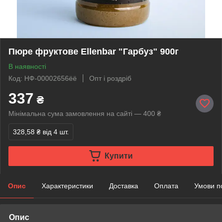
Пюре фруктове Ellenbar "Гарбуз" 900г
В наявності
Код: НФ-00002656ёё
Опт і роздріб
337
₴
Мінімальна сума замовлення на сайті — 400 ₴
328,58 ₴
від 4 шт.
Купити
Опис
Характеристики
Доставка
Оплата
Умови п
Опис