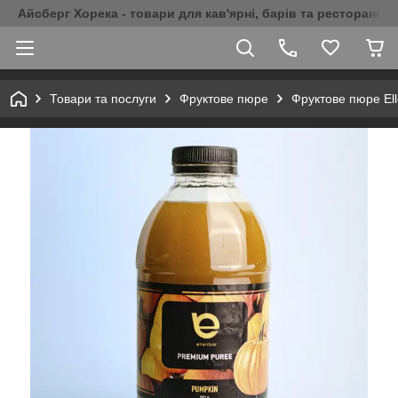
Айсберг Хорека - товари для кав'ярні, барів та ресторанів 
Товари та послуги
Фруктове пюре
Фруктове пюре El