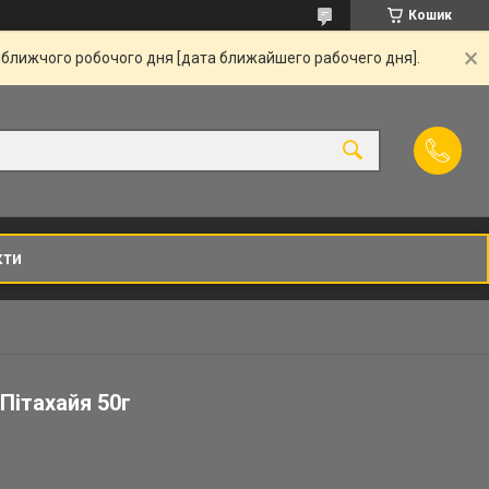
Кошик
йближчого робочого дня [дата ближайшего рабочего дня].
кти
Пітахайя 50г