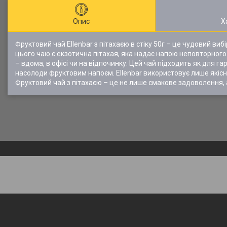
Опис
Х
Фруктовий чай Ellenbar з пітахаєю в стіку 50г – це чудовий виб
цього чаю є екзотична пітахая, яка надає напою неповторного
– вдома, в офісі чи на відпочинку. Цей чай підходить як для г
насолоди фруктовим напоєм. Ellenbar використовує лише якісні 
Фруктовий чай з пітахаєю – це не лише смакове задоволення, 