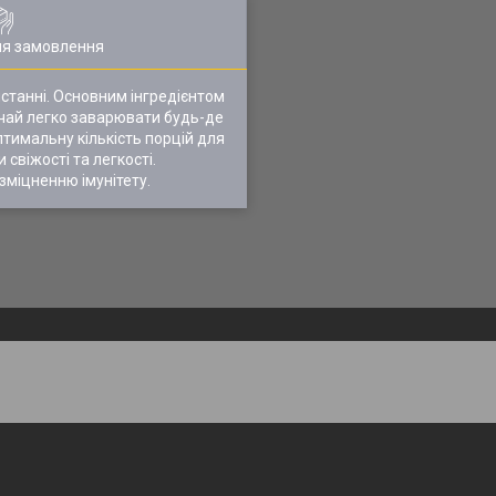
ля замовлення
ристанні. Основним інгредієнтом
 чай легко заварювати будь-де
оптимальну кількість порцій для
свіжості та легкості.
зміцненню імунітету.