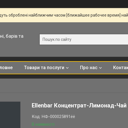
удуть оброблені найближчим часом [ближайшее рабочее время] на
і, барів та
ловне
Товари та послуги
Про нас
Конта
Ellenbar Концентрат-Лимонад-Чай 
Код:
НФ-000025891ёё
В наявності