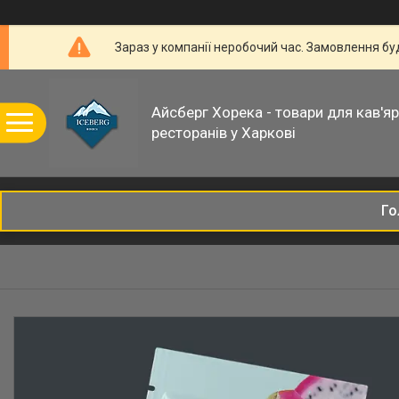
Зараз у компанії неробочий час. Замовлення б
Айсберг Хорека - товари для кав'ярн
ресторанів у Харкові
Го