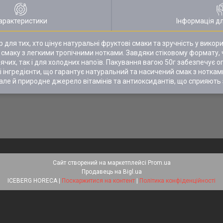
арактеристики
Інформація д
ір для тих, хто цінує натуральні фруктові смаки та зручність у вико
 смаку з легкими тропічними нотками. Завдяки стіковому формату,
арячих, так і для холодних напоїв. Пакування вагою 50г забезпечує 
інгредієнти, що гарантує натуральний та насичений смак з нотками 
але й природне джерело вітамінів та антиоксидантів, що сприяють 
Сайт створений на маркетплейсі
Prom.ua
Продавець на Bigl.ua
ICEBERG HORECA |
Поскаржитися на контент
|
Політика конфіденційності