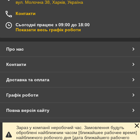
вул. Молочна 38, Харків, Україна
Контакти
Сьогодні працює з 09:00 до 18:00
Показати весь графік роботи
Про нас
Контакти
Доставка та оплата
Графік роботи
Повна версія сайту
Сайт створено на маркетплейсі
Prom.ua
Зараз у компанії неробочий час. Замовлення будуть
оброблені найближчим часом [ближайшее рабочее время]
найближчого робочого дня [дата ближайшего рабочего