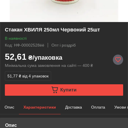
Стакан ХВИЛЯ 250мл Червоний 25шт
В наявності
Код: НФ-00002528ёё
Опт і роздріб
52,61
₴/упаковка
Мінімальна сума замовлення на сайті — 400 ₴
51,77 ₴
від 4 упаковок
Купити
Опис
Характеристики
Доставка
Оплата
Умови 
Опис