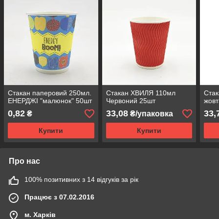
Стакан паперовий 250мл.
Стакан ХВИЛЯ 110мл
Стак
ЕНЕРДЖІ "малюнок" 50шт
Червоний 25шт
жовт
0,82
33,08
33,
₴
₴/упаковка
Купити
Купити
Про нас
100% позитивних з 14 відгуків за рік
Працює з 07.02.2016
м. Харків