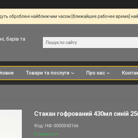
удуть оброблені найближчим часом [ближайшее рабочее время] на
і, барів та
ловне
Товари та послуги
Про нас
Конта
Стакан гофрований 430мл синій 2
Код:
НФ-00000431ёё
В наявності