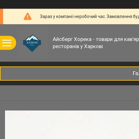
Зараз у компанії неробочий час. Замовлення б
Айсберг Хорека - товари для кав'ярн
ресторанів у Харкові
Го