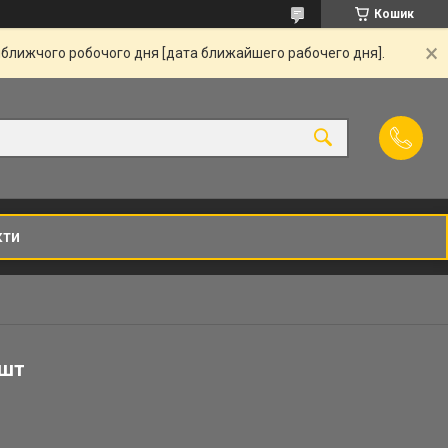
Кошик
йближчого робочого дня [дата ближайшего рабочего дня].
кти
5шт