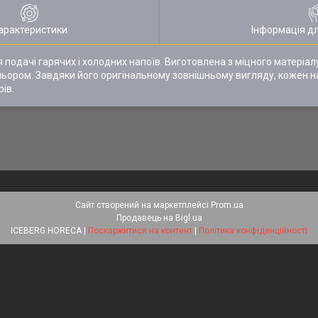
арактеристики
Інформація д
 подачі гарячих і холодних напоїв. Виготовлена з міцного матеріал
льором. Завдяки його оригінальному зовнішньому вигляду, кожен н
ів.
Сайт створений на маркетплейсі
Prom.ua
Продавець на Bigl.ua
ICEBERG HORECA |
Поскаржитися на контент
|
Політика конфіденційності