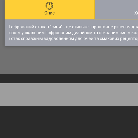
Опис
Х
Гофрований стакан "синя" - це стильне і практичне рішення для
своїм унікальним гофрованим дизайном та яскравим синім ко
і стає справжнім задоволенням для очей та смакових рецептор