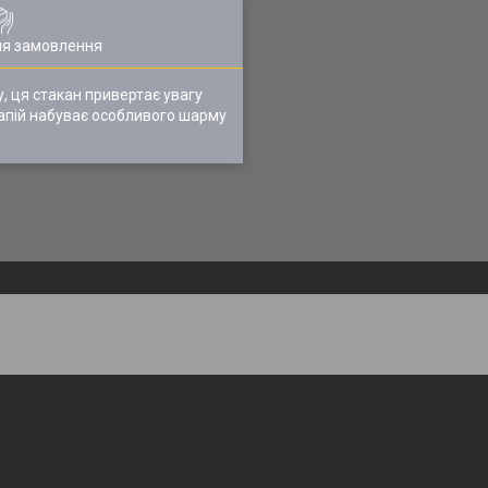
ля замовлення
у, ця стакан привертає увагу
апій набуває особливого шарму