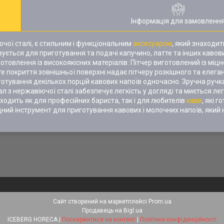
Інформація для замовленн
ючої сталі, є стильним і функціональним
аксесуаром
, який знаходит
овується для приготування та подачі капучино, латте та інших кавов
отовлення із високоякісних матеріалів: Пітчер виготовлений із міцн
 покриття зовнішньої поверхні надає пітчеру розкішного та елеган
готування декількох порцій кавових напоїв одночасно. Зручна ручк
ал з нержавіючої сталі забезпечує легкість у догляді та миється ле
ходить як для професійних бариста, так і для любителів
кави
, які 
хідний інструмент для приготування кавових і молочних напоїв, яки
Сайт створений на маркетплейсі
Prom.ua
Продавець на Bigl.ua
ICEBERG HORECA |
Поскаржитися на контент
|
Політика конфіденційності