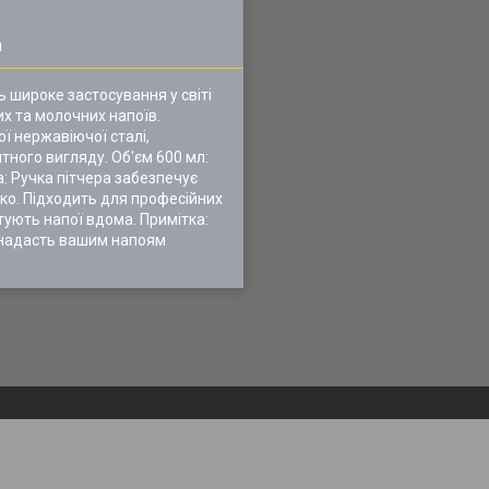
я
ь широке застосування у світі
их та молочних напоїв.
ої нержавіючої сталі,
тного вигляду. Об'єм 600 мл:
а: Ручка пітчера забезпечує
гко. Підходить для професійних
готують напої вдома. Примітка:
й надасть вашим напоям