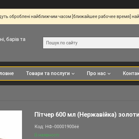
удуть оброблені найближчим часом [ближайшее рабочее время] на
і, барів та
ловне
Товари та послуги
Про нас
Конта
Пітчер 600 мл (Нержавійка) золот
Код:
НФ-00001900ёё
В наявності