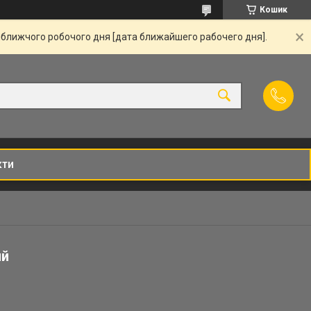
Кошик
йближчого робочого дня [дата ближайшего рабочего дня].
кти
ий