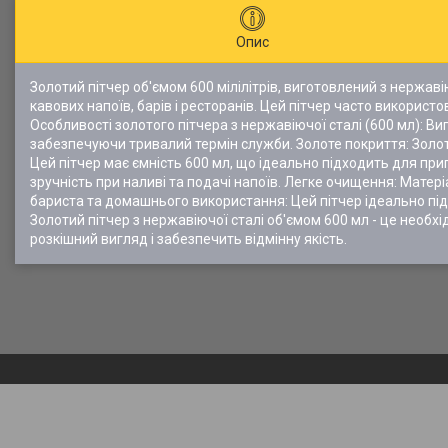
Опис
Золотий пітчер об'ємом 600 мілілітрів, виготовлений з нержаві
кавових напоїв, барів і ресторанів. Цей пітчер часто використ
Особливості золотого пітчера з нержавіючої сталі (600 мл): Виг
забезпечуючи тривалий термін служби. Золоте покриття: Золоте
Цей пітчер має ємність 600 мл, що ідеально підходить для при
зручність при наливі та подачі напоїв. Легке очищення: Матері
бариста та домашнього використання: Цей пітчер ідеально під
Золотий пітчер з нержавіючої сталі об'ємом 600 мл - це необ
розкішний вигляд і забезпечить відмінну якість.