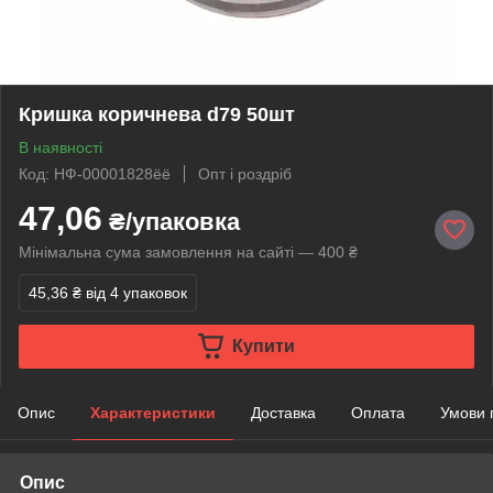
Кришка коричнева d79 50шт
В наявності
Код: НФ-00001828ёё
Опт і роздріб
47,06
₴/упаковка
Мінімальна сума замовлення на сайті — 400 ₴
45,36 ₴
від 4 упаковок
Купити
Опис
Характеристики
Доставка
Оплата
Умови 
Опис