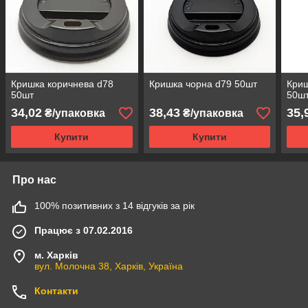
Кришка коричнева d78
Кришка чорна d79 50шт
Криш
50шт
50ш
34,02
38,43
35,
₴/упаковка
₴/упаковка
Купити
Купити
Про нас
100% позитивних з 14 відгуків за рік
Працює з 07.02.2016
м. Харків
вул. Молочна 38, Харків, Україна
Контакти