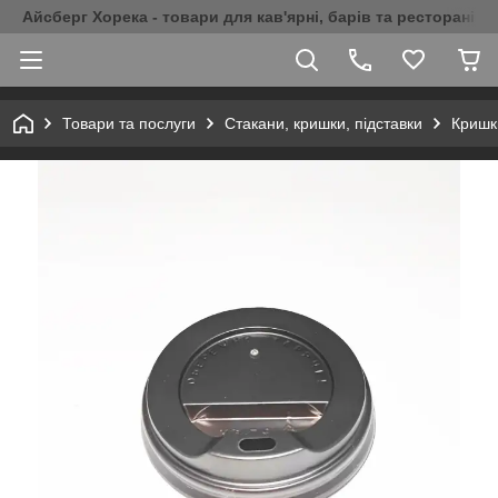
Айсберг Хорека - товари для кав'ярні, барів та ресторанів 
Товари та послуги
Стакани, кришки, підставки
Кришк