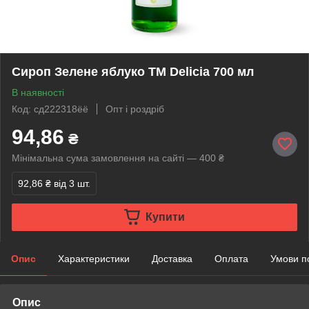
Сироп Зелене яблуко TM Delicia 700 мл
В наявності
Код: сд222318ёё
Опт і роздріб
94,86
₴
Мінімальна сума замовлення на сайті — 400 ₴
92,86 ₴
від 3 шт.
Купити
Опис
Характеристики
Доставка
Оплата
Умови п
Опис