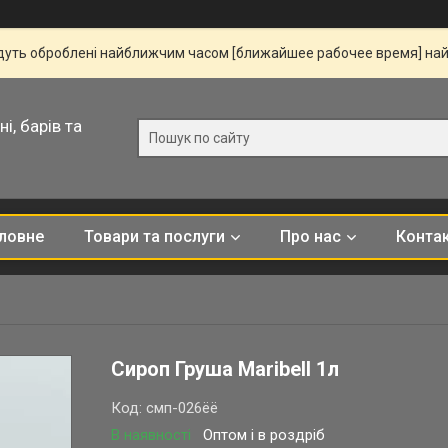
удуть оброблені найближчим часом [ближайшее рабочее время] на
і, барів та
ловне
Товари та послуги
Про нас
Конта
Сироп Груша Maribell 1л
Код:
смп-026ёё
В наявності
Оптом і в роздріб