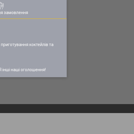
ля замовлення
 приготування коктейлів та
інші наші оголошення!