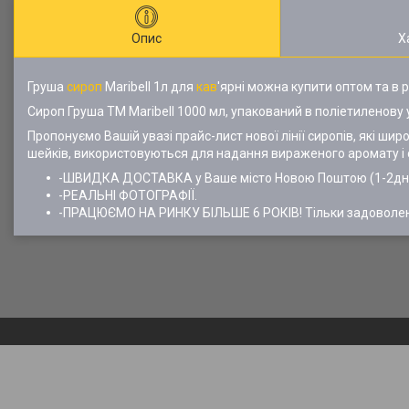
Опис
Х
Груша
сироп
Maribell 1л для
кав
'ярні можна купити оптом та в р
Сироп Груша TM Maribell 1000 мл, упакований в поліетиленову у
Пропонуємо Вашій увазі прайс-лист нової лінії сиропів, які ш
шейків, використовуються для надання вираженого аромату і 
-ШВИДКА ДОСТАВКА у Ваше місто Новою Поштою (1-2дні) О
-РЕАЛЬНІ ФОТОГРАФІЇ.
-ПРАЦЮЄМО НА РИНКУ БІЛЬШЕ 6 РОКІВ! Тільки задоволені