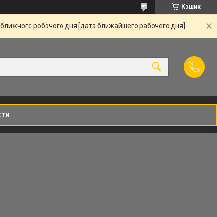
Кошик
йближчого робочого дня [дата ближайшего рабочего дня].
кти