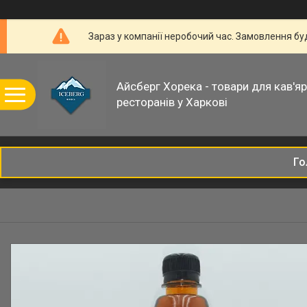
Зараз у компанії неробочий час. Замовлення б
Айсберг Хорека - товари для кав'ярн
ресторанів у Харкові
Го