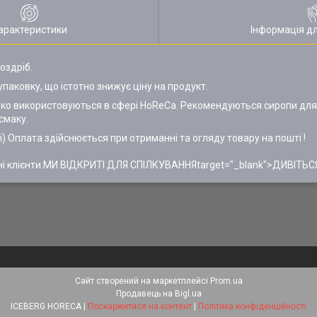
арактеристики
Інформація д
оздріб.
паковку, що істотно знижує ціну на продукт.
ироко використовуються в сфері HoReCa. Рекомендуються сиропи для
смаку.
плата здійснюється при отриманні та огляду товару на пошті !
 клієнти.МИ ВІДКРИТІ ДЛЯ СПІЛКУВАННЯtarget="_blank">ДИВІТЬСЯ 
Сайт створений на маркетплейсі
Prom.ua
Продавець на Bigl.ua
ICEBERG HORECA |
Поскаржитися на контент
|
Політика конфіденційності