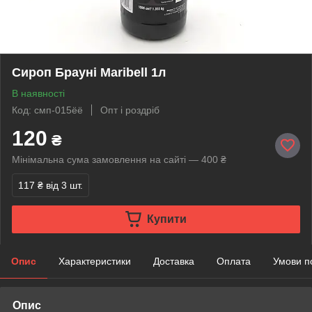
Сироп Брауні Maribell 1л
В наявності
Код: смп-015ёё
Опт і роздріб
120
₴
Мінімальна сума замовлення на сайті — 400 ₴
117 ₴
від 3 шт.
Купити
Опис
Характеристики
Доставка
Оплата
Умови п
Опис