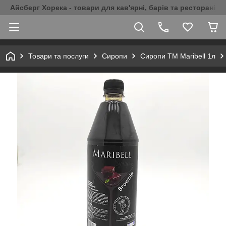
Айсберг Хорека - товари для кав'ярні, барів та ресторанів 
Товари та послуги
Сиропи
Сиропи ТМ Maribell 1л