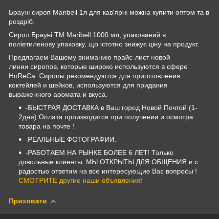
Брауні сироп Maribell 1л для кав'ярні можна купити оптом та в
роздріб.
Сироп Брауні TM Maribell 1000 мл, упакований в
поліетиленову упаковку, що істотно знижує ціну на продукт.
Предлагаем Вашему вниманию прайс-лист новой
линии сиропов, которые широко используются в сфере
HoReCa. Сиропы рекомендуются для приготовления
коктейлей и шейков, используются для придания
выраженного аромата и вкуса.
-БЫСТРАЯ ДОСТАВКА в Ваш город Новой Почтой (1-
2дня) Оплата производится при получении и осмотра
товара на почте !
-РЕАЛЬНЫЕ ФОТОГРАФИИ.
-РАБОТАЕМ НА РЫНКЕ БОЛЕЕ 6 ЛЕТ! Только
довольные клиенты. МЫ ОТКРЫТЫ ДЛЯ ОБЩЕНИЯ и с
радостью ответим на все интересующие Вас вопросы !
СМОТРИТЕ другие наши объявления!
Приховати