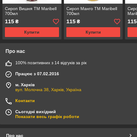
Сироп Вишня TM Maribell
Сироп Манго TM Maribell
Сир
700мл
700мл
Mari
115
115
115
₴
₴
Купити
Купити
Про нас
100% позитивних з 14 відгуків за рік
Працює з 07.02.2016
м. Харків
вул. Молочна 38, Харків, Україна
Контакти
Сьогодні вихідний
Показати весь графік роботи
Про нас