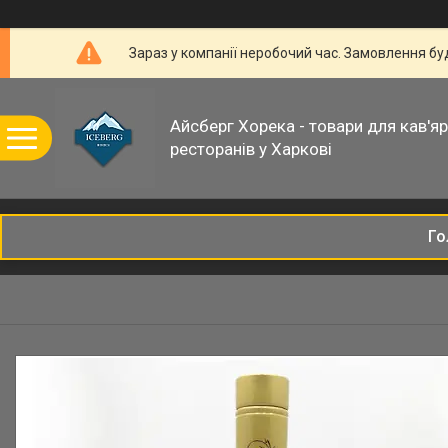
Зараз у компанії неробочий час. Замовлення б
Айсберг Хорека - товари для кав'ярн
ресторанів у Харкові
Го