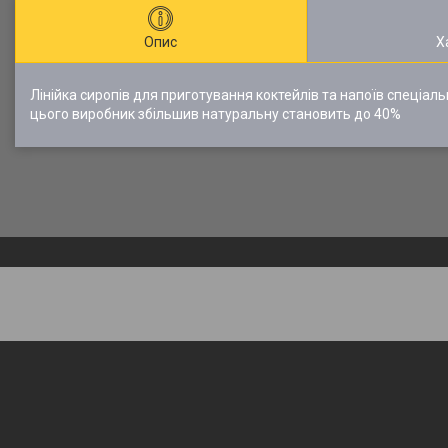
Опис
Х
Лінійка сиропів для приготування коктейлів та напоїв спеці
цього виробник збільшив натуральну становить до 40%