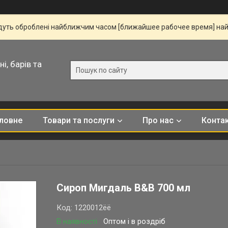
удуть оброблені найближчим часом [ближайшее рабочее время] на
і, барів та
ловне
Товари та послуги
Про нас
Конта
Сироп Мигдаль B&B 700 мл
Код:
1220012ёё
В наявності
Оптом і в роздріб