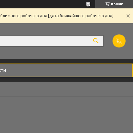
Кошик
йближчого робочого дня [дата ближайшего рабочего дня].
кти