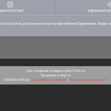
арактеристики
Інформація д
ально поліпшена для використання професійними барменами, бариста
Сайт створений на маркетплейсі
Prom.ua
Продавець на Bigl.ua
ICEBERG HORECA |
Поскаржитися на контент
|
Політика конфіденційності