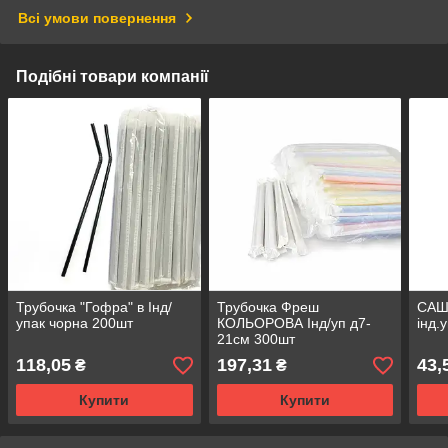
Всі умови повернення
Подібні товари компанії
Трубочка "Гофра" в Інд/
Трубочка Фреш
САШЕ
упак чорна 200шт
КОЛЬОРОВА Інд/уп д7-
інд.
21см 300шт
118,05
197,31
43,
₴
₴
Купити
Купити