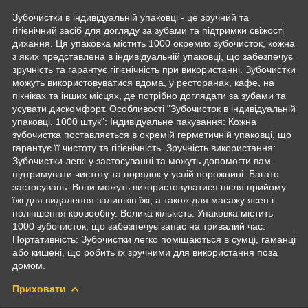
Зубочистки в індивідуальній упаковці - це зручний та
гігієнічний засіб для догляду за зубами та підтримки свіжості
дихання. Ця упаковка містить 1000 окремих зубочисток, кожна
з яких представлена в індивідуальній упаковці, що забезпечує
зручність та гарантує гігієнічність при використанні. Зубочистки
можуть використовуватися вдома, у ресторанах, кафе, на
пікніках та інших місцях, де потрібно доглядати за зубами та
усувати дискомфорт. Особливості "Зубочисток в індивідуальній
упаковці, 1000 штук": Індивідуальне пакування: Кожна
зубочистка поставляється в окремій герметичній упаковці, що
гарантує її чистоту та гігієнічність. Зручність використання:
Зубочистки легкі у застосуванні та можуть допомогти вам
підтримувати чистоту та порядок у усній порожнині. Багато
застосувань: Вони можуть використовуватися після прийому
їжі для видалення залишків їжі, а також для масажу ясен і
поліпшення кровообігу. Велика кількість: Упаковка містить
1000 зубочисток, що забезпечує запас на тривалий час.
Портативність: Зубочистки легко поміщаються в сумці, гаманці
або кишені, що робить їх зручними для використання поза
домом.
Приховати