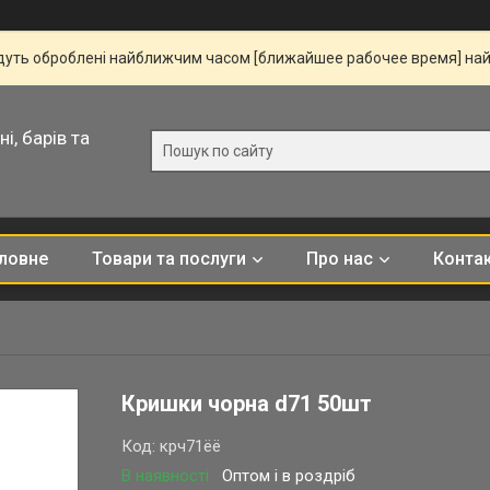
удуть оброблені найближчим часом [ближайшее рабочее время] на
і, барів та
ловне
Товари та послуги
Про нас
Конта
Кришки чорна d71 50шт
Код:
крч71ёё
В наявності
Оптом і в роздріб