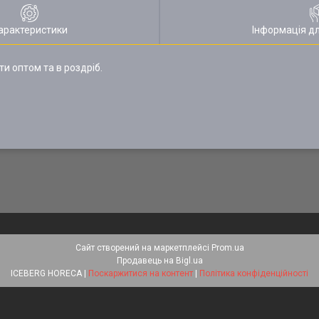
арактеристики
Інформація д
ти оптом та в роздріб.
Сайт створений на маркетплейсі
Prom.ua
Продавець на Bigl.ua
ICEBERG HORECA |
Поскаржитися на контент
|
Політика конфіденційності