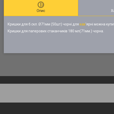
Опис
Х
Кришки для б.скл. Ø71мм (50шт) чорні для
кав
'ярні можна купи
Кришки для паперових стаканчиків 180 мл(71мм.) чорна.