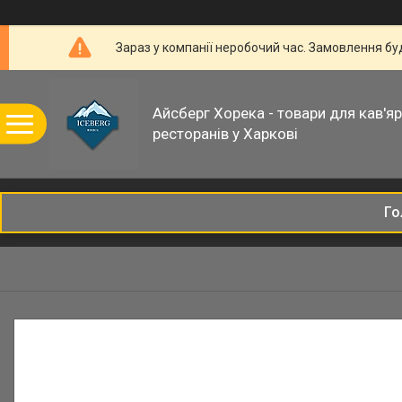
Зараз у компанії неробочий час. Замовлення б
Айсберг Хорека - товари для кав'ярн
ресторанів у Харкові
Го