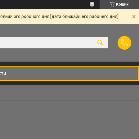
Кошик
йближчого робочого дня [дата ближайшего рабочего дня].
кти