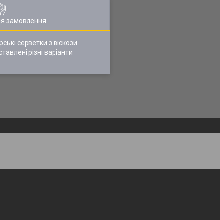
ля замовлення
ські серветки з віскози
ставлені різні варіанти