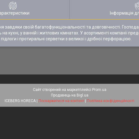
арактеристики
Інформація д
 завдяки своїй багатофункціональності та довговічності. Господар
а кухні, у ванній і житлових кімнатах. У асортименті компанії пред
 підлоги і протиральні серветки з великої і дрібної перфорацією.
Сайт створений на маркетплейсі
Prom.ua
Продавець на Bigl.ua
ICEBERG HORECA |
Поскаржитися на контент
|
Політика конфіденційності