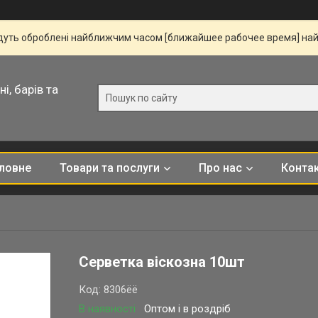
удуть оброблені найближчим часом [ближайшее рабочее время] на
і, барів та
ловне
Товари та послуги
Про нас
Конта
Серветка віскозна 10шт
Код:
8306ёё
В наявності
Оптом і в роздріб