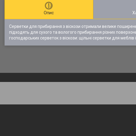
Опис
Х
Серветки для прибирання з віскози отримали велике поширення
підходять для сухого та вологого прибирання різних поверхонь н
господарських серветок з віскози: щільні серветки для меблів і