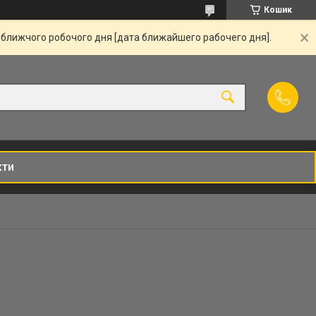
Кошик
йближчого робочого дня [дата ближайшего рабочего дня].
кти