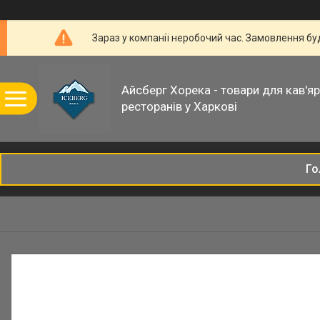
Зараз у компанії неробочий час. Замовлення б
Айсберг Хорека - товари для кав'ярн
ресторанів у Харкові
Го