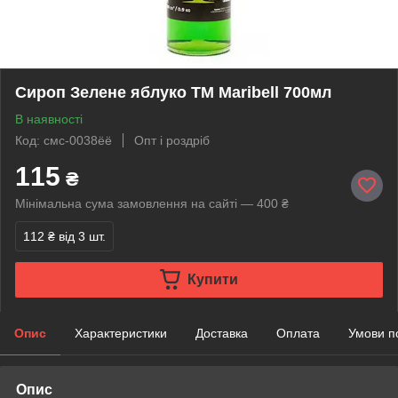
Сироп Зелене яблуко ТМ Maribell 700мл
В наявності
Код: смс-0038ёё
Опт і роздріб
115
₴
Мінімальна сума замовлення на сайті — 400 ₴
112 ₴
від 3 шт.
Купити
Опис
Характеристики
Доставка
Оплата
Умови п
Опис