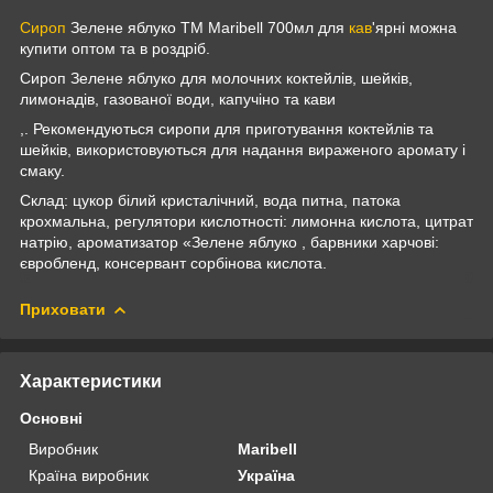
Сироп
Зелене яблуко ТМ Maribell 700мл для
кав
'ярні можна
купити оптом та в роздріб.
Сироп Зелене яблуко для молочних коктейлів, шейків,
лимонадів, газованої води, капучіно та кави
,. Рекомендуються сиропи для приготування коктейлів та
шейків, використовуються для надання вираженого аромату і
смаку.
Склад: цукор білий кристалічний, вода питна, патока
крохмальна, регулятори кислотності: лимонна кислота, цитрат
натрію, ароматизатор «Зелене яблуко , барвники харчові:
євробленд, консервант сорбінова кислота.
Приховати
Характеристики
Основні
Виробник
Maribell
Країна виробник
Україна