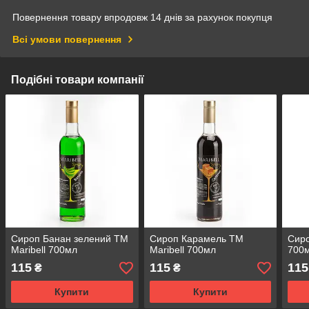
Повернення товару впродовж 14 днів за рахунок покупця
Всі умови повернення
Подібні товари компанії
Сироп Банан зелений TM
Сироп Карамель ТМ
Сиро
Maribell 700мл
Maribell 700мл
700
115
115
115
₴
₴
Купити
Купити