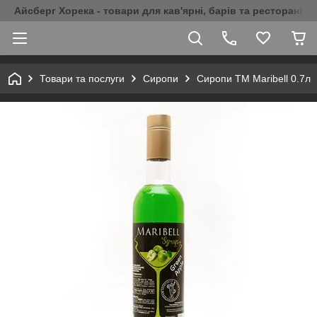
Айсберг Хорека - товари для кав'ярні, барів та ресторанів 
Товари та послуги
Сиропи
Сиропи ТМ Maribell 0.7л