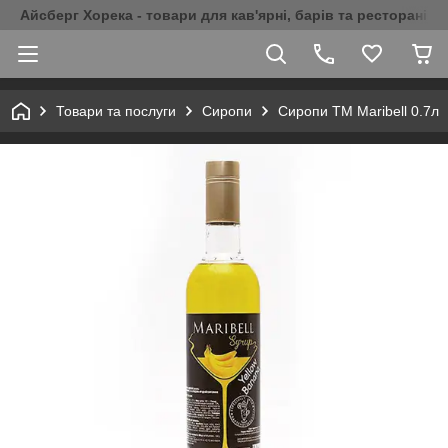
Айсберг Хорека - товари для кав'ярні, барів та ресторанів 
Товари та послуги
Сиропи
Сиропи ТМ Maribell 0.7л