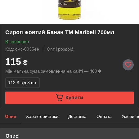
Сироп жовтий Банан TM Maribell 700мл
В наявності
Код: смс-0035ёё
Опт і роздріб
115
₴
Мінімальна сума замовлення на сайті — 400 ₴
112 ₴
від 3 шт.
Купити
Опис
Характеристики
Доставка
Оплата
Умови п
Опис