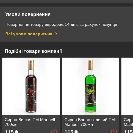
Умови повернення
Повернення товару впродовж 14 днів за рахунок покупця
Всі умови повернення
Подібні товари компанії
Сироп Вишня TM Maribell
Сироп Банан зелений TM
Сир
700мл
Maribell 700мл
Mari
115
115
115
₴
₴