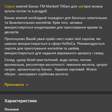
Сироп
жовтий Банан TM Maribell 700мл для
кав
'ярні можна
купити оптом та в роздріб.
Банан жовтий необхідний інгредієнт для багатьох алкогольних
та безалкогольних коктейлів. Крім того, активно
використовується кондитерами для приготування кремів та
десертів.
Пропонуємо Вашій увазі прайс-лист нової лінії сиропів, які
широко використовуються в сфері HoReCa. Рекомендуються
сиропи для приготування коктейлів та шейків,
використовуються для надання вираженого аромату і смаку.
Склад: цукор білий кристалічний, вода питна, патока
крохмальна, регулятори кислотності: лимонна кислота, цитрат
натрію, ароматизатор Банан , барвник харчовий: Жовте
яблуко , консервант сорбінова кислота.
Приховати
Характеристики
Основні