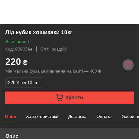
Лід кубик хошизаки 10кг
В наявності
Код: 00003ёё
Опт і роздріб
220
₴
Мінімальна сума замовлення на сайті — 400 ₴
220 ₴
від 10 шт.
Купити
Опис
Характеристики
Доставка
Оплата
Умови п
Опис