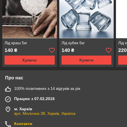
Лід краш 5кг
Лід кубик 5кг
Лід 
140
140
220
₴
₴
Купити
Купити
Про нас
100% позитивних з 14 відгуків за рік
Працює з 07.02.2016
м. Харків
вул. Молочна 38, Харків, Україна
Контакти