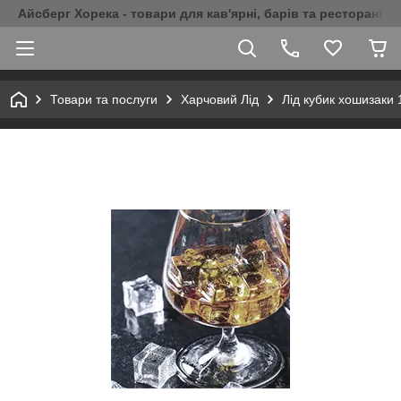
Айсберг Хорека - товари для кав'ярні, барів та ресторанів 
Товари та послуги
Харчовий Лід
Лід кубик хошизаки 