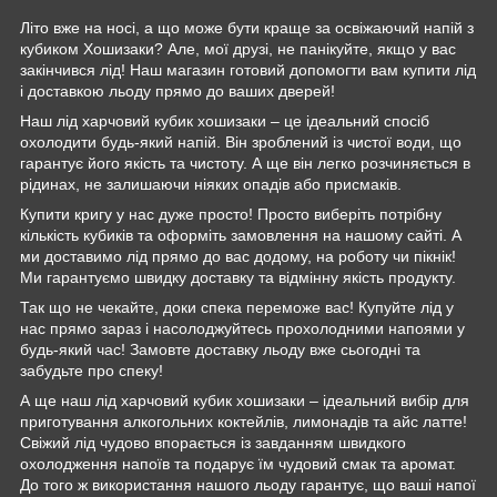
Літо вже на носі, а що може бути краще за освіжаючий напій з
кубиком Хошизаки? Але, мої друзі, не панікуйте, якщо у вас
закінчився лід! Наш магазин готовий допомогти вам купити лід
і доставкою льоду прямо до ваших дверей!
Наш лід харчовий кубик хошизаки – це ідеальний спосіб
охолодити будь-який напій. Він зроблений із чистої води, що
гарантує його якість та чистоту. А ще він легко розчиняється в
рідинах, не залишаючи ніяких опадів або присмаків.
Купити кригу у нас дуже просто! Просто виберіть потрібну
кількість кубиків та оформіть замовлення на нашому сайті. А
ми доставимо лід прямо до вас додому, на роботу чи пікнік!
Ми гарантуємо швидку доставку та відмінну якість продукту.
Так що не чекайте, доки спека переможе вас! Купуйте лід у
нас прямо зараз і насолоджуйтесь прохолодними напоями у
будь-який час! Замовте доставку льоду вже сьогодні та
забудьте про спеку!
А ще наш лід харчовий кубик хошизаки – ідеальний вибір для
приготування алкогольних коктейлів, лимонадів та айс латте!
Свіжий лід чудово впорається із завданням швидкого
охолодження напоїв та подарує їм чудовий смак та аромат.
До того ж використання нашого льоду гарантує, що ваші напої