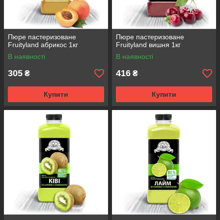
Пюре пастеризоване
Пюре пастеризоване
Fruityland абрикос 1кг
Fruityland вишня 1кг
В наявності
В наявності
305
416
₴
₴
Купити
Купити