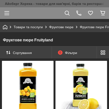
Айсберг Хорека - товари для кав'ярні, барів та ресторанів 
Товари та послуги
Фруктове пюре
Фруктове пюре Fru
Фруктове пюре Fruityland
Сортування
0
Фільтри