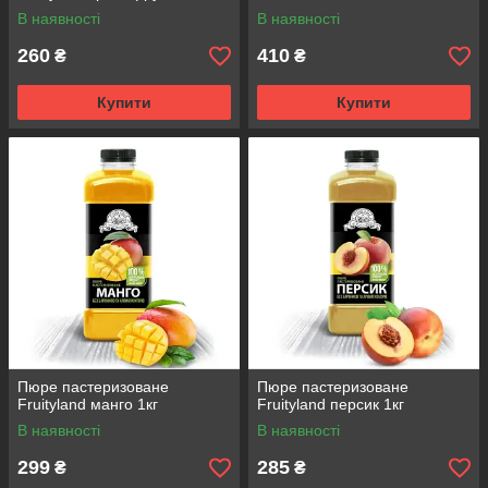
В наявності
В наявності
260
410
₴
₴
Купити
Купити
Пюре пастеризоване
Пюре пастеризоване
Fruityland манго 1кг
Fruityland персик 1кг
В наявності
В наявності
299
285
₴
₴