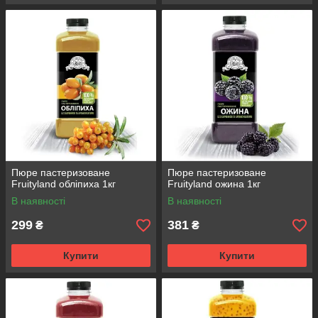
Пюре пастеризоване
Пюре пастеризоване
Fruityland обліпиха 1кг
Fruityland ожина 1кг
В наявності
В наявності
299
381
₴
₴
Купити
Купити