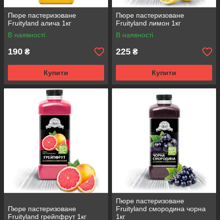
Пюре пастеризоване
Пюре пастеризоване
Fruityland алича 1кг
Fruityland лимон 1кг
В наявності
В наявності
190
225
₴
₴
Купити
Купити
Пюре пастеризоване
Пюре пастеризоване
Fruityland смородина чорна
Fruityland грейпфрут 1кг
1кг