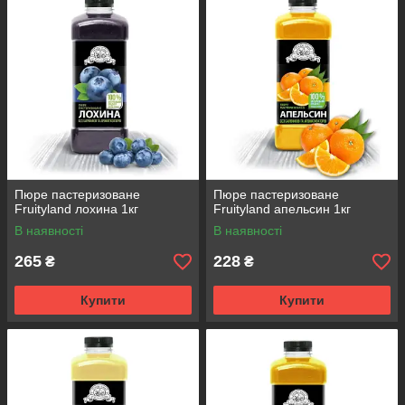
Пюре пастеризоване
Пюре пастеризоване
Fruityland лохина 1кг
Fruityland апельсин 1кг
В наявності
В наявності
265
228
₴
₴
Купити
Купити