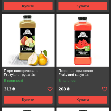
Купити
Купити
Пюре пастеризоване
Пюре пастеризоване
Fruityland груша 1кг
Fruityland кавун 1кг
В наявності
В наявності
313
208
₴
₴
Купити
Купити