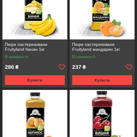
Пюре пастеризоване
Пюре пастеризоване
Fruityland банан 1кг
Fruityland мандарин 1кг
В наявності
В наявності
286
237
₴
₴
Купити
Купити