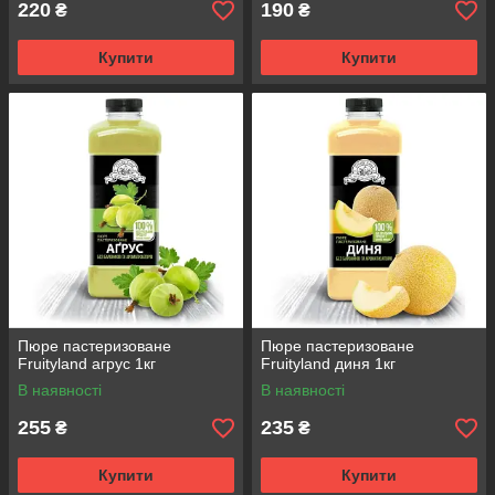
220
190
₴
₴
Купити
Купити
Пюре пастеризоване
Пюре пастеризоване
Fruityland агрус 1кг
Fruityland диня 1кг
В наявності
В наявності
255
235
₴
₴
Купити
Купити