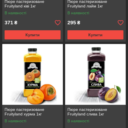
Пюре пастеризоване
Пюре пастеризоване
Fruityland ківі 1кг
Fruityland лайм 1кг
В наявності
В наявності
371
295
₴
₴
Купити
Купити
Пюре пастеризоване
Пюре пастеризоване
Fruityland хурма 1кг
Fruityland слива 1кг
В наявності
В наявності