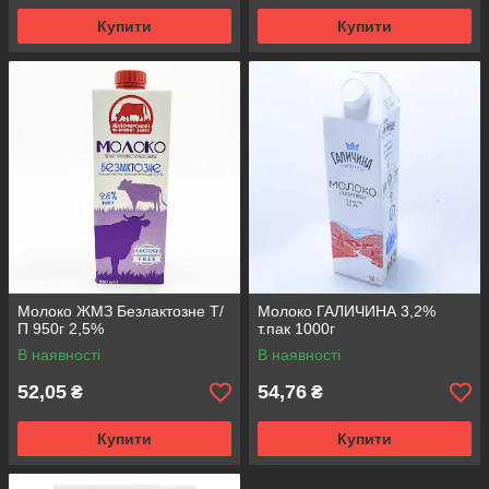
Купити
Купити
Молоко ЖМЗ Безлактозне Т/
Молоко ГАЛИЧИНА 3,2%
П 950г 2,5%
т.пак 1000г
В наявності
В наявності
52,05
54,76
₴
₴
Купити
Купити