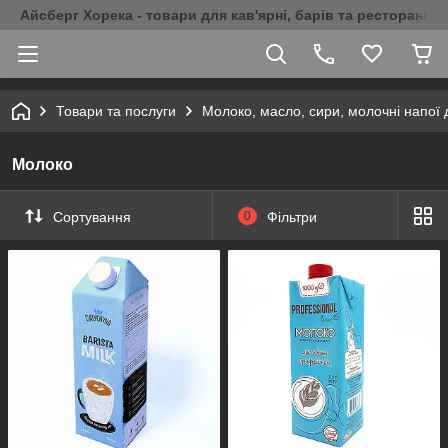
Айсберг Хорека - товари для кав'ярні, барів та ресторанів 
Товари та послуги
Молоко, масло, сири, молочні напої д
Молоко
Сортування
0
Фільтри