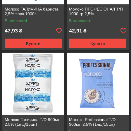
Молоко ГАЛИЧИНА бариста
Молоко ПРОФЕСІОНАЛ Т/П
2,5% т.пак 1000г
1000 гр 2,5%
В наявності
В наявності
47,93
42,91
₴
₴
Купити
Купити
Молоко Галичина Т/Ф 900мл
Молоко Professional Т/Ф
2,5% (1ящ/15шт)
900мл 2,5% (1ящ/15шт)