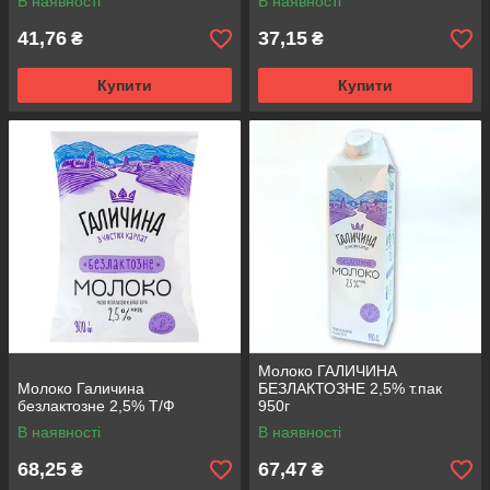
В наявності
В наявності
41,76
37,15
₴
₴
Купити
Купити
Молоко ГАЛИЧИНА
Молоко Галичина
БЕЗЛАКТОЗНЕ 2,5% т.пак
безлактозне 2,5% Т/Ф
950г
В наявності
В наявності
68,25
67,47
₴
₴