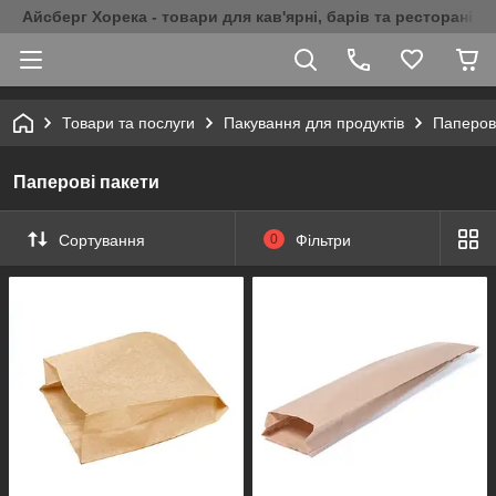
Айсберг Хорека - товари для кав'ярні, барів та ресторанів 
Товари та послуги
Пакування для продуктів
Паперов
Паперові пакети
Сортування
0
Фільтри