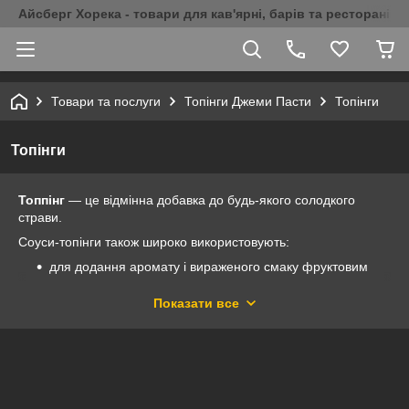
Айсберг Хорека - товари для кав'ярні, барів та ресторанів 
Товари та послуги
Топінги Джеми Пасти
Топінги
Топінги
Топпінг
― це відмінна добавка до будь-якого солодкого
страви.
Соуси-топінги також широко використовують:
для додання аромату і вираженого смаку фруктовим
салатам;
Показати все
для приготування коктейлів та шейків, кава (як
смакова добавка і прикраса напою візерунком на
молочній пінці);
в якості наповнювачів для всіх видів кремів;
в якості соусів до десертів, морозива, млинців,