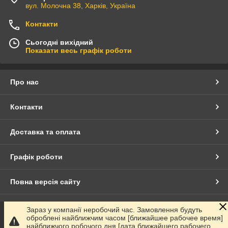
вул. Молочна 38, Харків, Україна
Контакти
Сьогодні вихідний
Показати весь графік роботи
Про нас
Контакти
Доставка та оплата
Графік роботи
Повна версія сайту
Сайт створено на маркетплейсі
Prom.ua
Зараз у компанії неробочий час. Замовлення будуть
оброблені найближчим часом [ближайшее рабочее время]
найближчого робочого дня [дата ближайшего рабочего